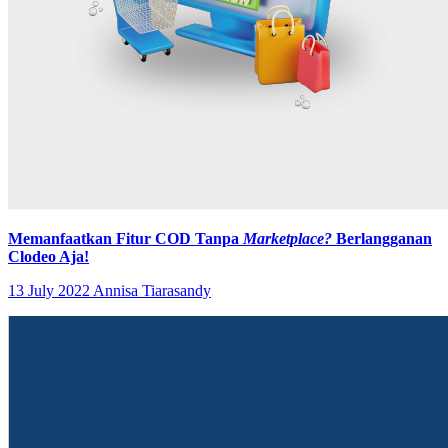
Memanfaatkan Fitur COD Tanpa
Marketplace?
Berlangganan
Clodeo Aja!
13 July 2022
Annisa Tiarasandy