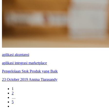
aplikasi akuntansi
aplikasi integrasi marketplace
Pengelolaan Stok Produk yang Baik
23 October 2019
Annisa Tiarasandy
1
2
…
5