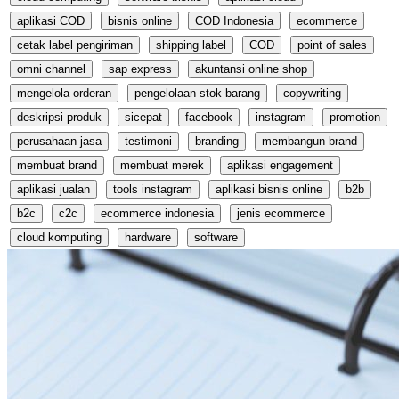
aplikasi COD
bisnis online
COD Indonesia
ecommerce
cetak label pengiriman
shipping label
COD
point of sales
omni channel
sap express
akuntansi online shop
mengelola orderan
pengelolaan stok barang
copywriting
deskripsi produk
sicepat
facebook
instagram
promotion
perusahaan jasa
testimoni
branding
membangun brand
membuat brand
membuat merek
aplikasi engagement
aplikasi jualan
tools instagram
aplikasi bisnis online
b2b
b2c
c2c
ecommerce indonesia
jenis ecommerce
cloud komputing
hardware
software