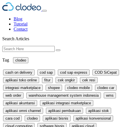
Blog
Tutorial
Contact
Search Articles
Tag
clodeo
cash on delivery
cod sap
cod sap express
COD SiCepat
aplikasi toko online
fitur
cek ongkir
cek resi
integrasi marketplace
shopee
clodeo mobile
clodeo car
web order
warehouse management system indonesia
wms
aplikasi akuntansi
aplikasi integrasi marketplace
aplikasi omni channel
aplikasi pembukuan
aplikasi stok
cara cod
clodeo
aplikasi bisnis
aplikasi konvensional
cloud computing
software bisnis
aplikasi cloud